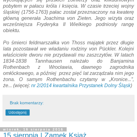
pobytem w pałacu króla i księcia. W czasie trzeciej wojny
śląskiej (1756-1763) pałac został przeznaczony na kwaterę
główną generała Joachima von Zieten. Jego wizyta oraz
wcześniejsza Fryderyka II Wielkiego podniosły rangę
obiektu.
Po śmierci feldmarszałka von Thoss majątek przez długie
lata pozostawał we władaniu rodziny von Pückler. Kolejni
właściciele dworu nie przydawali mu zaszczytów. W latach
1834-1838 Tannhausen należało do Banjamina
Rothenbach z Wrocławia, dawnego zagrodnika
omłóckowego, a później przez pięć lat zarządzała nim jego
żona. O samym Rothenbachu czytamy w „Kronice...”,
że... (więcej:
nr 2/2014 kwartalnika Przystanek Dolny Śląsk
)
Brak komentarzy:
Udostępnij
wtorek, 16 sierpnia 2016
15 sierpnia | Zamek Książ