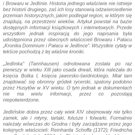
i Browaru w Jedlinie. Historia jednego właściwie nie istnieje
bez historii drugiego, zaś ich losy stanowią odzwierciedlenie
przemian historycznych, jakim podlegał region, w którym się
znajdują, na przestrzeni wieków. Artykuł powstał na bazie
dostępnych informacji książkowych i internetowych. Przede
wszystkim jednak inspiracją do jego napisania była
udostępniona przez obecnych właścicieli Browaru i Pałacu
„Kronika Dominium i Pałacu w Jedlince”. Wszystkie cytaty w
tekście pochodzą z tej właśnie kroniki.
„Jedlinka” (Tannhausen) odnotowana została po raz
pierwszy w wieku XIII jako osada drwali, która należała do
księcia Bolka I, księcia jaworsko-świdnickiego. Miał tam
znajdować się obronny gródek rycerski, spalony podobno
przez Husytów w XV wieku. O tym jednak w dokumentach
nie ma wielu informacji, przez co pozostają
niepotwierdzone.
Jedlińskie dobra przez cały wiek XIV obejmowały nie tylko
zamek, ale i młyny, tartaki, folusze i folwarki. Formalnie
należały wówczas do Grodna i były zarządzane przez jego
kolejnych właścicieli: Reinharda Schoffa (1372); Friedricha