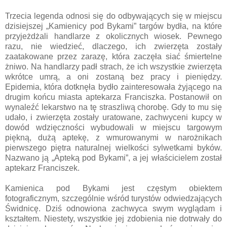
Trzecia legenda odnosi się do odbywających się w miejscu
dzisiejszej „Kamienicy pod Bykami” targów bydła, na które
przyjeżdżali handlarze z okolicznych wiosek. Pewnego
razu, nie wiedzieć, dlaczego, ich zwierzęta zostały
zaatakowane przez zarazę, która zaczęła siać śmiertelne
żniwo. Na handlarzy padł strach, że ich wszystkie zwierzęta
wkrótce umrą, a oni zostaną bez pracy i pieniędzy.
Epidemia, która dotknęła bydło zainteresowała żyjącego na
drugim końcu miasta aptekarza Franciszka. Postanowił on
wynaleźć lekarstwo na tę straszliwą chorobę. Gdy to mu się
udało, i zwierzęta zostały uratowane, zachwyceni kupcy w
dowód wdzięczności wybudowali w miejscu targowym
piękną, dużą aptekę, z wmurowanymi w narożnikach
pierwszego piętra naturalnej wielkości sylwetkami byków.
Nazwano ją „Apteką pod Bykami”, a jej właścicielem został
aptekarz Franciszek.
Kamienica pod Bykami jest częstym obiektem
fotograficznym, szczególnie wśród turystów odwiedzających
Świdnicę. Dziś odnowiona zachwyca swym wyglądam i
kształtem. Niestety, wszystkie jej zdobienia nie dotrwały do