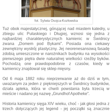
fot. Sylwia Osojca-Kozłowska
Tuż obok majestatycznej, górującej nad miastem katedry, u
zbiegu ulic Pułaskiego i Długiej, wznosi się jedna z
najbardziej charakterystycznych kamienic w Świdnicy
zwana „Domem pod Bykami”. Posiada ona ciekawy
zewnętrzny wystrój plastyczny. Jej neorenesansową fasadę
zdobią umieszczone w narożnikach budynku na wysokości
pierwszego piętra dwie naturalnej wielkości rzeźby byków.
Pochodzą one prawdopodobnie z czasów, kiedy w
kamienicy znajdował się sklep mięsny.
Od 6 maja 1882 roku nieprzerwanie aż do dziś w tym,
uważanym za jeden z piękniejszych w Świdnicy budynków,
działa apteka, która w chwili powstania była trzecią w
mieście i nadano jej nazwę „Grundhof Apotheke”.
Historia kamienicy sięga XIV wieku, choć - jak głosi jedna z
trzech dotyczących jej legend - jej początki są znacznie