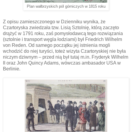
Plan wałbrzyskich pól górniczych w 1815 roku
Z opisu zamieszczonego w Dzienniku wynika, że
Czartoryska zwiedzała tzw. Lisią Sztolnię, którą zaczęto
drążyć w 1791 roku, zaś pomysłodawcą tego rozwiązania
(sztolnie i transport węgla łodziami) był Friedrich Wilhelm
von Reden. Od samego początku jej istnienia mogli
wchodzić do niej turyści, toteż wizyta Czartoryskiej nie była
niczym dziwnym – przed nią był tutaj m.in. Fryderyk Wilhelm
II oraz John Quincy Adams, wówczas ambasador USA w
Berlinie.