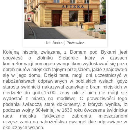
fot. Andrzej Pawłowicz
Kolejną historią związaną z Domem pod Bykami jest
opowieść o złotniku Siegercie, który w czasach
kontrreformacji pomagał ewangelikom wydostawać się poza
obręb murów miejskich tajnym przejściem, jakie znajdowało
się w jego domu. Dzięki temu mogli oni uczestniczyć w
nabożeństwach odprawianych w pobliskich wsiach, gdyż
starosta świdnicki nakazywał zamykanie bram miejskich w
niedziele do godz.15:00, żeby nikt z nich nie mógł się
wydostać z miasta na modlitwę. O prawdziwości tego
podania świadczą stare dokumenty, z których wynika, iż
podczas wojny 30-letniej, w 1630 roku ówczesna świdnicka
rada miejska faktycznie zabroniła mieszczanom
uczęszczania na nabożeństwa ewangelickie odprawiane w
okolicznych wsiach.