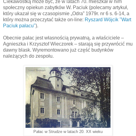
Ciekawostką może być, że w latach 70. mieszkał w nim
społeczny opiekun zabytków W. Paciuk (polecamy artykuł,
który ukazał się w czasopismie „Odra” 1979r. nr 6 s. 6-14, a
który można przeczytać także on-line:
Ryszard Wójcik "Wart
Paciuk pałacu"
).
Obecnie pałac jest własnością prywatną, a właściciele –
Agnieszka i Krzysztof Wieczorek – starają się przywrócić mu
dawny blask. Wyremontowano już część budynków
należących do zespołu.
Pałac w Strudze w latach 20. XX wieku