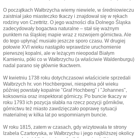
O początkach Wałbrzycha wiemy niewiele, w średniowieczu
zaistniał jako miasteczko tkaczy i znajdował się w rękach
rodziny von Czettritz. O jego ważności dla Dolnego Śląska
zadecydowały bogactwa naturalne – stał się ważnym
punktem na śląskiej mapie wraz z rozwojem górnictwa. Ale
do tego upłynąć musiało jeszcze sporo czasu. W drugiej
połowie XVI wieku nastąpiło wprawdzie uruchomienie
pierwszej kopalni, ale w leżącym nieopodal Białym
Kamieniu, póki co w Wałbrzychu (a właściwie Waldenburgu)
nadal parano się głównie tkactwem.
W kwietniu 1738 roku dotychczasowi właściciele sprzedali
Wałbrzych hr. von Hochbergowi, niespełna pół wieku
później powstały kopalnie "Graf Hochberg" i "Johannes",
koksownia oraz inspektorat górniczy. Po buncie tkaczy w
roku 1793 ich pozycja słabła na rzecz pozycji górników,
górnictwu też miasto zawdzięczało poprawę sytuacji
materialnej w kilka lat po wspomnianym buncie.
W roku 1815, zatem w czasach, gdy wizytowała te strony
Izabela Czartoryska, w Wałbrzychu i jego najbliższej okolicy