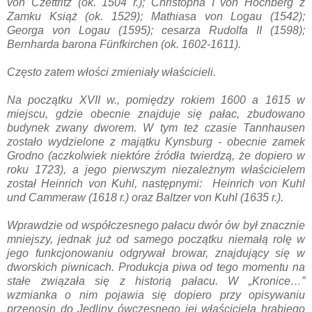
von Czettritz (ok. 1504 r.); Christopha I von Hochberg z
Zamku Książ (ok. 1529); Mathiasa von Logau (1542);
Georga von Logau (1595); cesarza Rudolfa II (1598);
Bernharda barona Fünfkirchen (ok. 1602-1611).
Często zatem włości zmieniały właścicieli.
Na początku XVII w., pomiędzy rokiem 1600 a 1615 w
miejscu, gdzie obecnie znajduje się pałac, zbudowano
budynek zwany dworem. W tym też czasie Tannhausen
zostało wydzielone z majątku Kynsburg - obecnie zamek
Grodno (aczkolwiek niektóre źródła twierdzą, że dopiero w
roku 1723), a jego pierwszym niezależnym właścicielem
został Heinrich von Kuhl, następnymi: Heinrich von Kuhl
und Cammeraw (1618 r.) oraz Baltzer von Kuhl (1635 r.).
Wprawdzie od współczesnego pałacu dwór ów był znacznie
mniejszy, jednak już od samego początku niemałą rolę w
jego funkcjonowaniu odgrywał browar, znajdujący się w
dworskich piwnicach. Produkcja piwa od tego momentu na
stałe związała się z historią pałacu. W „Kronice…”
wzmianka o nim pojawia się dopiero przy opisywaniu
przenosin do Jedliny ówczesnego jej właściciela hrabiego