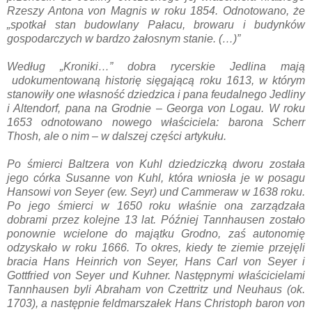
Rzeszy Antona von Magnis w roku 1854. Odnotowano, że
„spotkał stan budowlany Pałacu, browaru i budynków
gospodarczych w bardzo żałosnym stanie. (…)”
Według „Kroniki…” dobra rycerskie Jedlina mają
udokumentowaną historię sięgającą roku 1613, w którym
stanowiły one własność dziedzica i pana feudalnego Jedliny
i Altendorf, pana na Grodnie – Georga von Logau. W roku
1653 odnotowano nowego właściciela: barona Scherr
Thosh, ale o nim – w dalszej części artykułu.
Po śmierci Baltzera von Kuhl dziedziczką dworu została
jego córka Susanne von Kuhl, która wniosła je w posagu
Hansowi von Seyer (ew. Seyr) und Cammeraw w 1638 roku.
Po jego śmierci w 1650 roku właśnie ona zarządzała
dobrami przez kolejne 13 lat. Później Tannhausen zostało
ponownie wcielone do majątku Grodno, zaś autonomię
odzyskało w roku 1666. To okres, kiedy te ziemie przejęli
bracia Hans Heinrich von Seyer, Hans Carl von Seyer i
Gottfried von Seyer und Kuhner. Następnymi właścicielami
Tannhausen byli Abraham von Czettritz und Neuhaus (ok.
1703), a następnie feldmarszałek Hans Christoph baron von