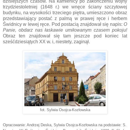
dzisiejszych czasów. Na kamienicy po zakończeniu wojny
trzydziestoletniej (1648 r.) we wnęce ściany szczytowej
budynku, na wysokości trzeciego piętra, umieszczono obraz
przedstawiający postać z palmą w prawej ręce i herbem
Świdnicy w lewej ręce. Pod postacią znajdował się napis:
O
Panie, obdarz nas łaskawie umiłowanym czasem pokoju!
Obraz ten znajdował się tam jeszcze pod koniec lat
sześćdziesiątych XX w. i, niestety, zaginął.
fot. Sylwia Osojca-Kozłowska
Opracowanie: Andrzej Deska, Sylwia Osojca-Kozłowska na podstawie: S.