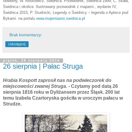
Nowotny, W. Rośkowicz, Świdnica. Przewodnik, Świdnica 1999; C. Skała,
Świdnica i okolice. Ilustrowany przewodnik z mapami., wydanie IV,
Świdnica 2015; P. Studnicki, Legendy o Świdnicy – legenda o Aptece pod
Bykami. na portalu
www.mojemiasto.swidnica.pl
Brak komentarzy:
Udostępnij
piątek, 26 sierpnia 2016
26 sierpnia | Pałac Struga
Hrabia Kospott zaprosił nas na podwieczorek do
miejscowości zwanej Struga.
- Czytamy pod datą 26
sierpnia 1816 roku w Dyliżansem przez Śląsk. 200 lat
temu Izabela Czartoryska gościła w uroczym pałacu w
Strudze.