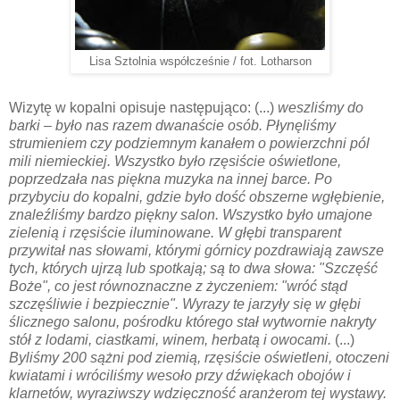
Lisa Sztolnia współcześnie / fot. Lotharson
Wizytę w kopalni opisuje następująco: (...)
weszliśmy do
barki – było nas razem dwanaście osób. Płynęliśmy
strumieniem czy podziemnym kanałem o powierzchni pól
mili niemieckiej. Wszystko było rzęsiście oświetlone,
poprzedzała nas piękna muzyka na innej barce. Po
przybyciu do kopalni, gdzie było dość obszerne wgłębienie,
znaleźliśmy bardzo piękny salon. Wszystko było umajone
zielenią i rzęsiście iluminowane. W głębi transparent
przywitał nas słowami, którymi górnicy pozdrawiają zawsze
tych, których ujrzą lub spotkają; są to dwa słowa: "Szczęść
Boże", co jest równoznaczne z życzeniem: "wróć stąd
szczęśliwie i bezpiecznie". Wyrazy te jarzyły się w głębi
ślicznego salonu, pośrodku którego stał wytwornie nakryty
stół z lodami, ciastkami, winem, herbatą i owocami.
(...)
Byliśmy 200 sążni pod ziemią, rzęsiście oświetleni, otoczeni
kwiatami i wróciliśmy wesoło przy dźwiękach obojów i
klarnetów, wyraziwszy wdzięczność aranżerom tej wystawy.