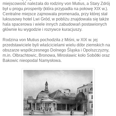
miejscowość należała do rodziny von Mutius, a Stary Zdrój
był u progu
prosperity
(która przypadła na połowę XIX w.).
Centralne miejsce zajmowała promenada, przy której stał
luksusowy hotel Lwi Gród, w pobliżu znajdowała się także
hala spacerowa i wiele innych zabudowań postawionych
głównie ku wygodzie i rozrywce kuracjuszy.
Rodzina von Mutius pochodziła z Miśni, w XIX w. jej
przedstawiciele byli właścicielami wielu dóbr ziemskich na
obszarze współczesnego Dolnego Śląska i Opolszczyzny,
m.in. Olbrachtowic, Bronowa, Mirosławic koło Sobótki oraz
Bakowic nieopodal Namysłowa.