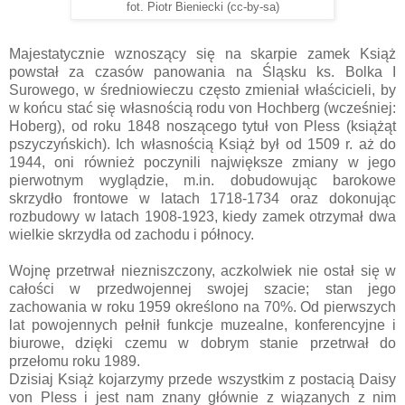
fot. Piotr Bieniecki (cc-by-sa)
Majestatycznie wznoszący się na skarpie zamek Książ
powstał za czasów panowania na Śląsku ks. Bolka I
Surowego, w średniowieczu często zmieniał właścicieli, by
w końcu stać się własnością rodu von Hochberg (wcześniej:
Hoberg), od roku 1848 noszącego tytuł von Pless (książąt
pszyczyńskich). Ich własnością Książ był od 1509 r. aż do
1944, oni również poczynili największe zmiany w jego
pierwotnym wyglądzie, m.in. dobudowując barokowe
skrzydło frontowe w latach 1718-1734 oraz dokonując
rozbudowy w latach 1908-1923, kiedy zamek otrzymał dwa
wielkie skrzydła od zachodu i północy.
Wojnę przetrwał niezniszczony, aczkolwiek nie ostał się w
całości w przedwojennej swojej szacie; stan jego
zachowania w roku 1959 określono na 70%. Od pierwszych
lat powojennych pełnił funkcje muzealne, konferencyjne i
biurowe, dzięki czemu w dobrym stanie przetrwał do
przełomu roku 1989.
Dzisiaj Książ kojarzymy przede wszystkim z postacią Daisy
von Pless i jest nam znany głównie z wiązanych z nim