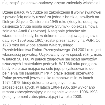
niej zespół pałacowo-parkowy, często zmieniały właścicieli.
Dzieje pałacu w Strudze po zakończeniu II wojny światowej
z pewnością należy uznać za jedne z bardziej zawiłych na
Dolnym Śląsku. Od sierpnia 1945 roku (kiedy to, dodajmy,
dzisiejsza Struga nosiła nazwę Strumyk), obiekt zajmowali
żołnierze Armii Czerwonej. Następnie (chociaż nie
wiadomo, od kiedy, bo w dokumentach pojawiają się dwie
daty: rok 1959 oraz 1965) został przeznaczony na PGR. Od
1978 roku był w posiadaniu Wałbrzyskiego
Przedsiębiorstwa Rolno-Przemysłowego. Od 2001 roku jest
własnością prywatną. Użytkowany był w sposób różny, m.in.
w latach 50. i 60. w pałacu znajdował się skład nawozów
sztucznych i materiałów pędnych. W 1966 roku podjęto w
budynku prace mające na celu jego przystosowanie do
pełnienia roli sanatorium PKP, prace jednak przerwano.
Pałac przeszedł jeszcze kilka remontów, m.in. w latach
1974-1978, kiedy dokonano wstępnych prac
zabezpieczających, w latach 1984-1985, gdy wykonano
remont zabezpieczający, a następnie w latach 1996-1998
(kolejny remont zabezpieczający) i w roku 2008.