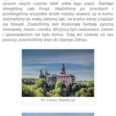
rycerze owych czasów lubili sobie tęgo popić. Stamtąd
obiegliśmy cały Książ, błądziliśmy po ścieżkach i
przebiegliśmy wszystkie dróżki między skałami, aż w końcu
dobrnęliśmy do małej zielonej łąki, na krańcu której znajduje
się folwark. Znaleźliśmy tam doskonałą herbatę, pyszną
śmietankę, masło i ciastka. Wszyscy byli zadowoleni, żartom
i opowiadaniom nie było końca. Tutaj też czekały na nas
powozy, powróciliśmy więc do Starego Zdroju.
fot. Łukasz Danielczyk