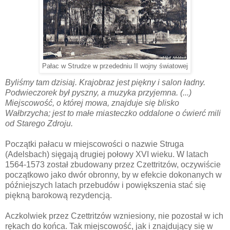
Pałac w Strudze w przededniu II wojny światowej
Byliśmy tam dzisiaj. Krajobraz jest piękny i salon ładny.
Podwieczorek był pyszny, a muzyka przyjemna. (...)
Miejscowość, o której mowa, znajduje się blisko
Wałbrzycha; jest to małe miasteczko oddalone o ćwierć mili
od Starego Zdroju.
Początki pałacu w miejscowości o nazwie Struga
(Adelsbach) sięgają drugiej połowy XVI wieku. W latach
1564-1573 został zbudowany przez Czettritzów, oczywiście
początkowo jako dwór obronny, by w efekcie dokonanych w
późniejszych latach przebudów i powiększenia stać się
piękną barokową rezydencją.
Aczkolwiek przez Czettritzów wzniesiony, nie pozostał w ich
rękach do końca. Tak miejscowość, jak i znajdujący się w