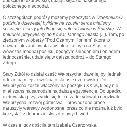
opuściła to uzdrowisko, udając się... do następnego,
położonego nieopodal.
O szczegółach podróży możemy przeczytać w
Dzienniku: O
godzinie dziewiątej byliśmy na szosie; serca mieliśmy
ściśnięte, a oczy jak długo się dało utkwione w Śnieżkę. W
południe przybyliśmy do Kowar, ładnego miasta (...).
Tam, po
zjedzonym w oberży "Pod Czarnym Koniem" (która to
nazwa, jak zanotowała arystokratka, była na Śląsku
wówczas modna) posiłku, będącym śniadaniem i obiadem
jednocześnie, udała się w dalszą podróż – do Starego
Zdroju.
Stary Zdrój to dzisiaj część Wałbrzycha, dawniej był jednak
oddzielną miejscowością o statusie uzdrowiska. Do
Wałbrzycha został włączony na początku XX w., kiedy nie
miał szans na samodzielną dalszą egzystencję. Do upadku
uzdrowiska przyczyniło się to, co zadecydowało o rozkwitu
Wałbrzycha: rozwój górnictwa – prowadzone prace
naruszyły warstwy wodonośne, przez co nie można już było
korzystać z dobrodziejstw zdrojowych wód.
W czasie, gdy gościła tam Izabela Czartoryska,