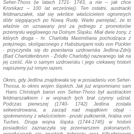
Seher-Thoss (w latach 1721- 1743, a nie – jak chce
Kronikarz – 100 lat wcześniej). Ten ostatni, austriacki
feldmarszałek, stał się wkrótce właścicielem ogromnych
dóbr sięgających po Nową Rudę. Warto pamiętać, że to
właśnie on uznawany jest za jednego z promotorów
przemysłu węglowego na Dolnym Śląsku. Miał dwie żony, z
których druga - hr. Charlotta Maximiliana pochodząca z
potężnego, skoligaconego z Habsburgami rodu von Pückler
- przyczyniła się do powstania uzdrowiska Jedlina-Zdrój
(Bad Charlottenbrunn - Źródło Charlotty) nazwanego tak na
jej cześć. Ale o samym uzdrowisku i jego ciekawej historii
napiszemy już innym razem.
Okres, gdy Jedlina znajdowała się w posiadaniu von Seher-
Thossa, to okres wojen śląskich. Jak już wspomniano sam
Hans Christoph baron von Seher-Thoss był austriackim
feldmarszałkiem i w wojnach tych brał czynny udział.
Podczas pierwszej (1740- 1742) Jedlina została
sekwestrowana, a zarząd nad majątkiem objął -
spokrewniony z właścicielem - pruski pułkownik, hrabia von
Tuches. Druga wojna śląska (1744-1745) w historii
posiadłości zaznaczyła się przemarszem pokonanych,
wycofujących się pruskich żołnierzy oraz kilkudniowym